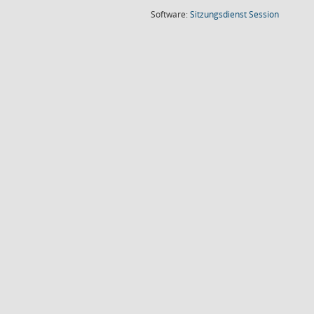
(Wird in
Software:
Sitzungsdienst
Session