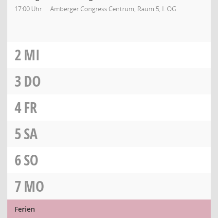
17:00 Uhr
Amberger Congress Centrum, Raum 5, I. OG
2
MI
3
DO
4
FR
5
SA
6
SO
7
MO
Ferien