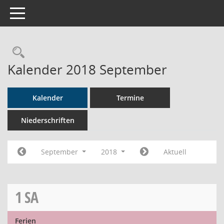
Toggle navigation
Rechercheauswahl
Kalender 2018 September
Kalender
Termine
Niederschriften
September
2018
Aktuell
1
SA
Ferien