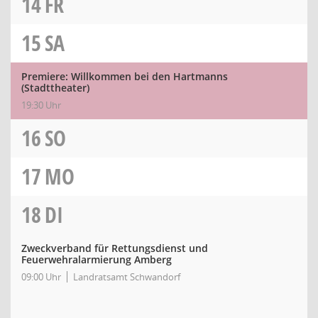
14
FR
15
SA
Premiere: Willkommen bei den Hartmanns
(Stadttheater)
19:30 Uhr
16
SO
17
MO
18
DI
Zweckverband für Rettungsdienst und
Feuerwehralarmierung Amberg
09:00 Uhr
Landratsamt Schwandorf