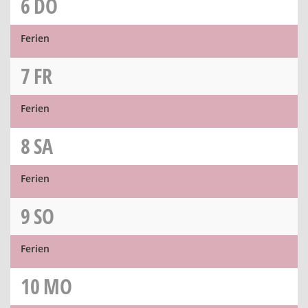
6
DO
Ferien
7
FR
Ferien
8
SA
Ferien
9
SO
Ferien
10
MO