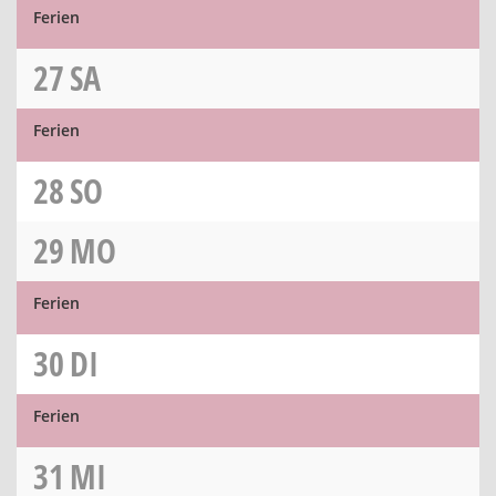
Ferien
27
SA
Ferien
28
SO
29
MO
Ferien
30
DI
Ferien
31
MI