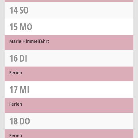
14
SO
15
MO
Maria Himmelfahrt
16
DI
Ferien
17
MI
Ferien
18
DO
Ferien