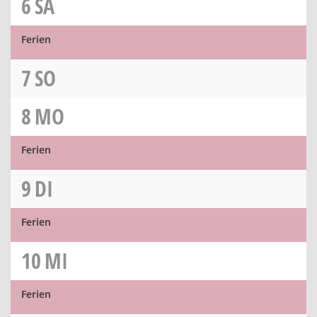
6
SA
Ferien
7
SO
8
MO
Ferien
9
DI
Ferien
10
MI
Ferien