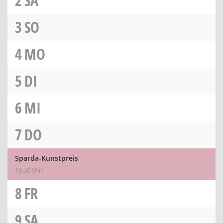
2
SA
3
SO
4
MO
5
DI
6
MI
7
DO
Sparda-Kunstpreis
19:30 Uhr
8
FR
9
SA