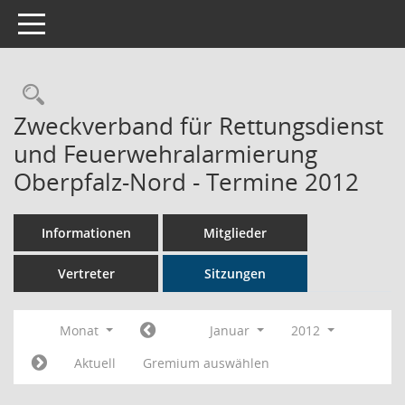
Toggle navigation
Rechercheauswahl
Zweckverband für Rettungsdienst
und Feuerwehralarmierung
Oberpfalz-Nord - Termine 2012
Informationen
Mitglieder
Vertreter
Sitzungen
Monat
Januar
2012
Aktuell
Gremium auswählen