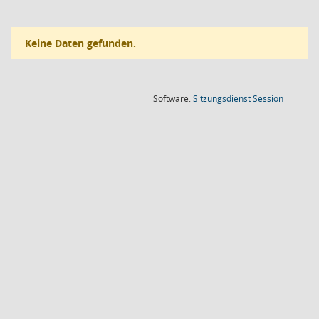
Keine Daten gefunden.
(Wird in
Software:
Sitzungsdienst
Session