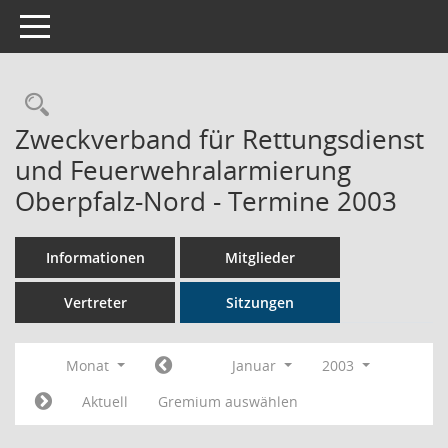
Toggle navigation
Rechercheauswahl
Zweckverband für Rettungsdienst
und Feuerwehralarmierung
Oberpfalz-Nord - Termine 2003
Informationen
Mitglieder
Vertreter
Sitzungen
Monat
Januar
2003
Aktuell
Gremium auswählen