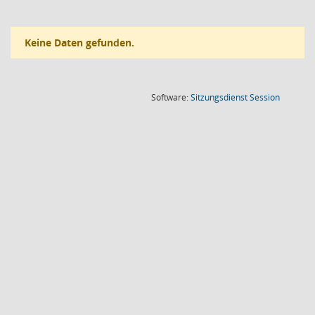
Keine Daten gefunden.
(Wird in
Software:
Sitzungsdienst
Session