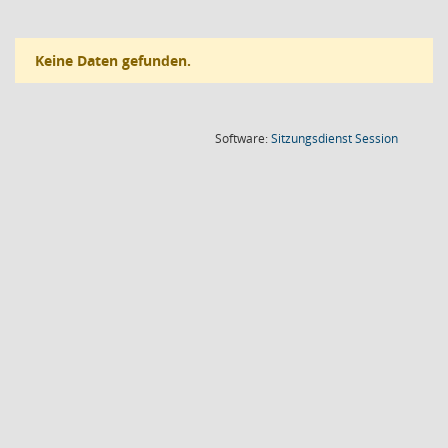
Keine Daten gefunden.
(Wird in
Software:
Sitzungsdienst
Session