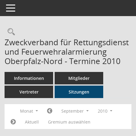
Toggle navigation
Rechercheauswahl
Zweckverband für Rettungsdienst
und Feuerwehralarmierung
Oberpfalz-Nord - Termine 2010
Informationen
Mitglieder
Vertreter
Sitzungen
Monat
September
2010
Aktuell
Gremium auswählen