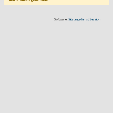
(Wird in
Software:
Sitzungsdienst
Session