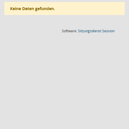
Keine Daten gefunden.
(Wird in
Software:
Sitzungsdienst
Session