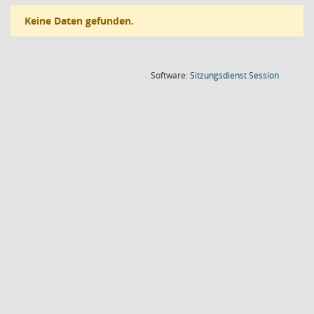
Keine Daten gefunden.
(Wird in
Software:
Sitzungsdienst
Session