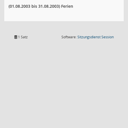
(01.08.2003 bis 31.08.2003)
Ferien
(Wird in
1 Satz
Software:
Sitzungsdienst
Session