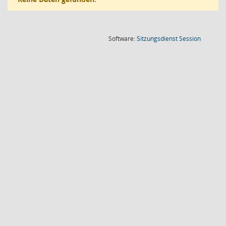
(Wird in
Software:
Sitzungsdienst
Session