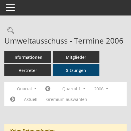
Toggle navigation
Rechercheauswahl
Umweltausschuss - Termine 2006
Informationen
Mitglieder
Vertreter
Sitzungen
Quartal
Quartal 1
2006
Aktuell
Gremium auswählen
Keine Daten gefunden.