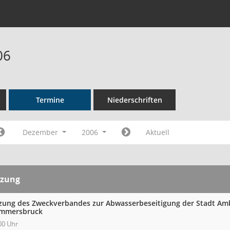
06
Termine
Niederschriften
Dezember
2006
Aktuell
tzung
tzung des Zweckverbandes zur Abwasserbeseitigung der Stadt A
mmersbruck
00 Uhr