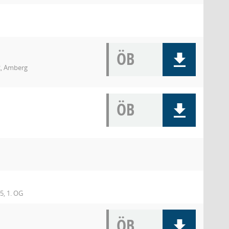
ÖB
2, Amberg
ÖB
, 1. OG
ÖB