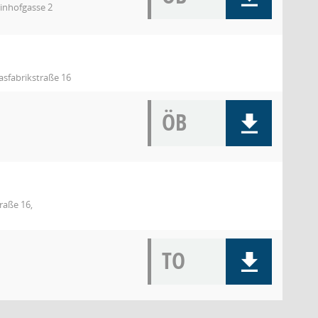
einhofgasse 2
asfabrikstraße 16
ÖB
raße 16,
TO