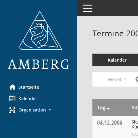
Toggle navigation
Termine 20
Kalender
Monat
Startseite
Kalender
Tag
Si
Organisation
04.12.2006
Si
Kü
17: