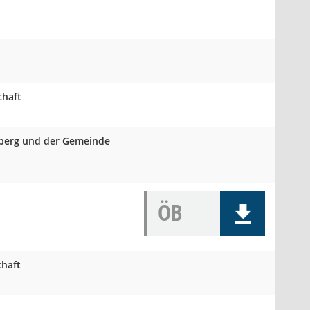
chaft
mberg und der Gemeinde
ÖB
haft