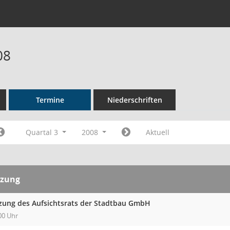
08
Termine
Niederschriften
Quartal 3
2008
Aktuell
tzung
tzung des Aufsichtsrats der Stadtbau GmbH
00 Uhr