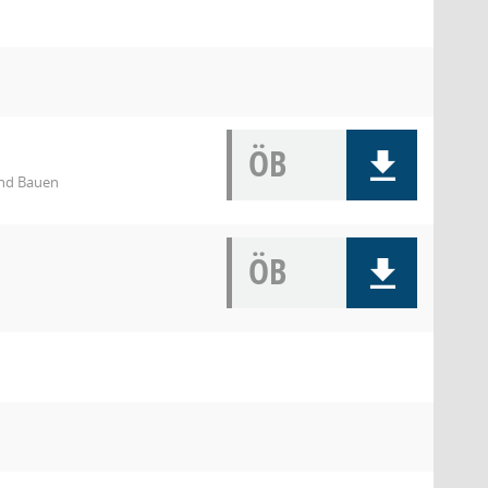
ÖB
 und Bauen
ÖB