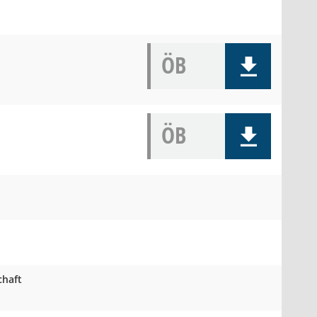
ÖB
ÖB
chaft