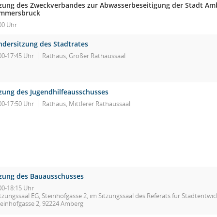
tzung des Zweckverbandes zur Abwasserbeseitigung der Stadt A
mmersbruck
00 Uhr
ndersitzung des Stadtrates
00-17:45 Uhr
Rathaus, Großer Rathaussaal
tzung des Jugendhilfeausschusses
00-17:50 Uhr
Rathaus, Mittlerer Rathaussaal
tzung des Bauausschusses
00-18:15 Uhr
tzungssaal EG, Steinhofgasse 2, im Sitzungssaal des Referats für Stadtentw
teinhofgasse 2, 92224 Amberg