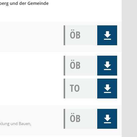
mberg und der Gemeinde
ÖB
ÖB
TO
ÖB
icklung und Bauen,