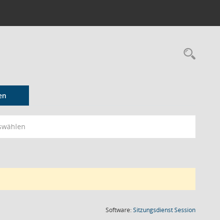
Rec
en
swählen
(Wird in
Software:
Sitzungsdienst
Session