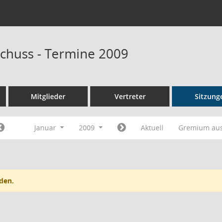
chuss - Termine 2009
Mitglieder
Vertreter
Sitzung
Januar
2009
Aktuell
Gremium au
den.