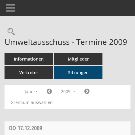
Toggle navigation
Rechercheauswahl
Umweltausschuss - Termine 2009
Informationen
Mitglieder
Vertreter
Sitzungen
Jahr
2009
Gremium auswählen
DO
17.12.2009