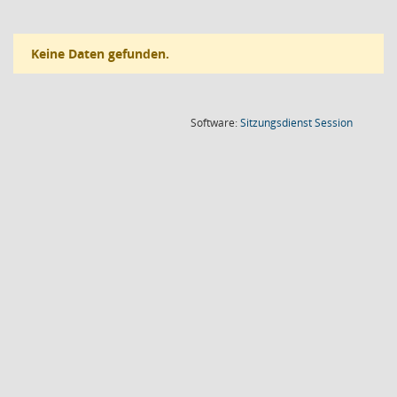
Keine Daten gefunden.
(Wird in
Software:
Sitzungsdienst
Session