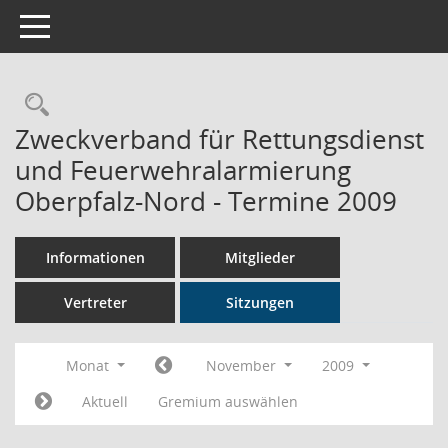
Toggle navigation
Rechercheauswahl
Zweckverband für Rettungsdienst
und Feuerwehralarmierung
Oberpfalz-Nord - Termine 2009
Informationen
Mitglieder
Vertreter
Sitzungen
Monat
November
2009
Aktuell
Gremium auswählen