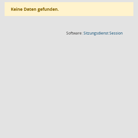
Keine Daten gefunden.
(Wird in
Software:
Sitzungsdienst
Session