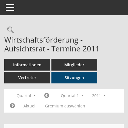
Toggle navigation
Rechercheauswahl
Wirtschaftsförderung -
Aufsichtsrat - Termine 2011
Informationen
Mitglieder
Vertreter
Sitzungen
Quartal
Quartal 1
2011
Aktuell
Gremium auswählen