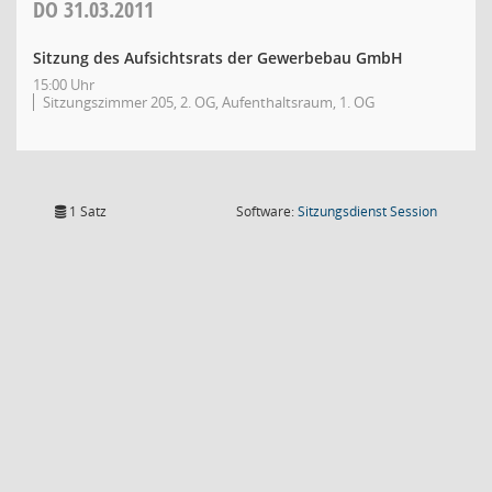
DO
31.03.2011
Sitzung des Aufsichtsrats der Gewerbebau GmbH
15:00 Uhr
Sitzungszimmer 205, 2. OG, Aufenthaltsraum, 1. OG
(Wird in
1 Satz
Software:
Sitzungsdienst
Session