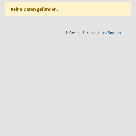
Keine Daten gefunden.
(Wird in
Software:
Sitzungsdienst
Session