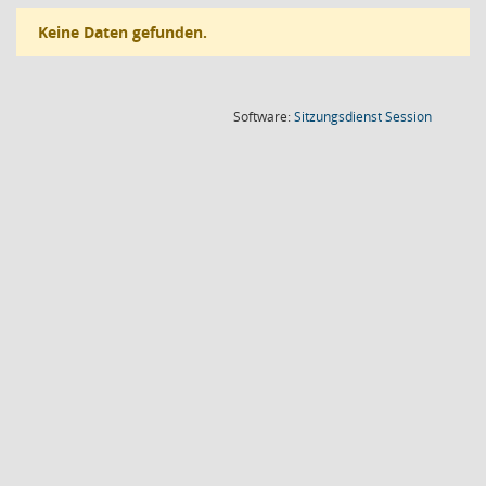
Keine Daten gefunden.
(Wird in
Software:
Sitzungsdienst
Session