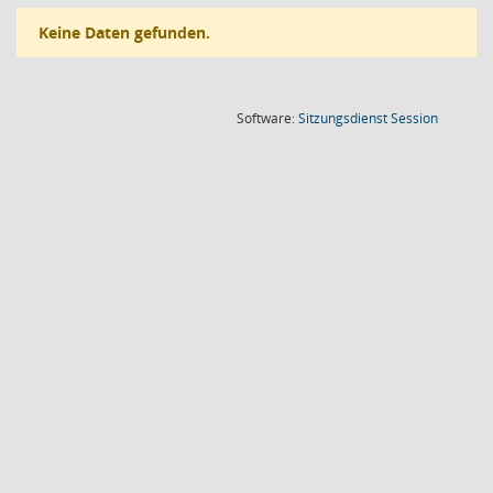
Keine Daten gefunden.
(Wird in
Software:
Sitzungsdienst
Session