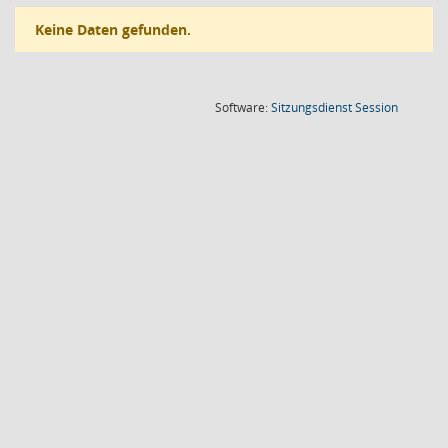
Keine Daten gefunden.
(Wird in
Software:
Sitzungsdienst
Session