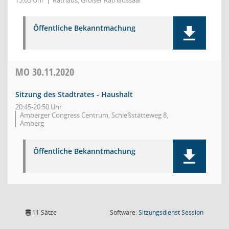
15:05 Uhr
Rathaus, Großer Rathaussaal
Öffentliche Bekanntmachung
MO
30.11.2020
Sitzung des Stadtrates - Haushalt
20:45-20:50 Uhr
Amberger Congress Centrum, Schießstätteweg 8,
Amberg
Öffentliche Bekanntmachung
(Wird in
11 Sätze
Software:
Sitzungsdienst
Session