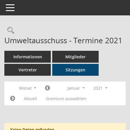
Toggle navigation
Rechercheauswahl
Umweltausschuss - Termine 2021
Informationen
Mitglieder
Vertreter
Sitzungen
Monat
Januar
2021
Aktuell
Gremium auswählen
Keine Daten gefunden.