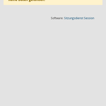
(Wird in
Software:
Sitzungsdienst
Session