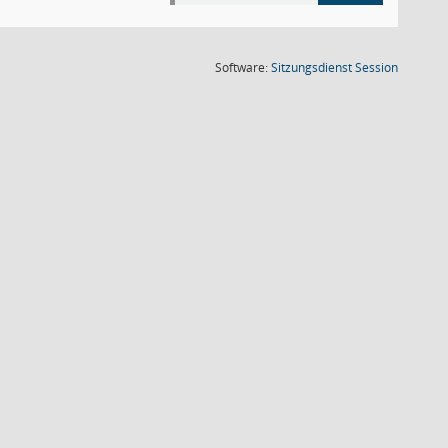
(Wird in
Software:
Sitzungsdienst
Session