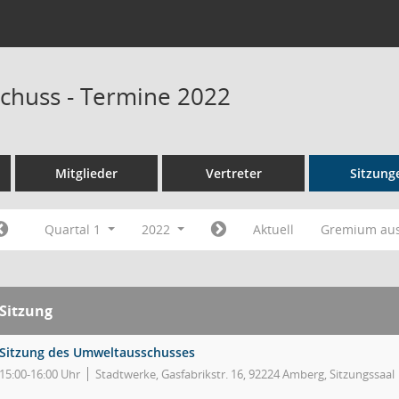
chuss - Termine 2022
Mitglieder
Vertreter
Sitzung
Quartal 1
2022
Aktuell
Gremium au
Sitzung
Sitzung des Umweltausschusses
15:00-16:00 Uhr
Stadtwerke, Gasfabrikstr. 16, 92224 Amberg, Sitzungssaal