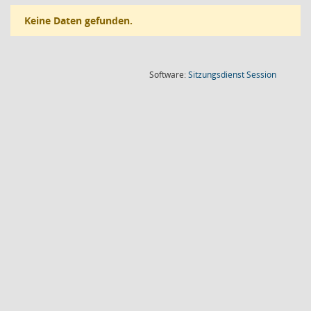
Keine Daten gefunden.
(Wird in
Software:
Sitzungsdienst
Session