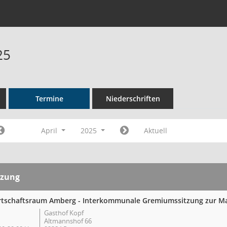
25
Termine
Niederschriften
April
2025
Aktuell
tzung
rtschaftsraum Amberg - Interkommunale Gremiumssitzung zur Ma
Gasthof Kopf
Altmannshof 66