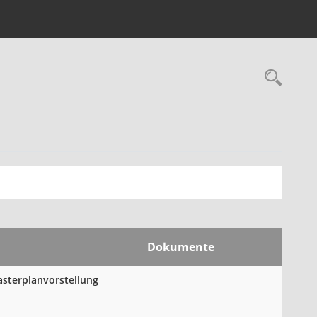
Rec
Dokumente
sterplanvorstellung