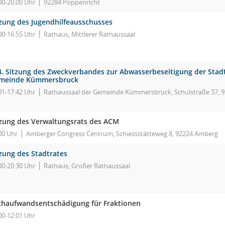
00-20:00 Uhr
92284 Poppenricht
tzung des Jugendhilfeausschusses
00-16:55 Uhr
Rathaus, Mittlerer Rathaussaal
4. Sitzung des Zweckverbandes zur Abwasserbeseitigung der Sta
meinde Kümmersbruck
01-17:42 Uhr
Rathaussaal der Gemeinde Kümmersbruck, Schulstraße 37,
tzung des Verwaltungsrats des ACM
00 Uhr
Amberger Congress Centrum, Schiessstätteweg 8, 92224 Amberg
tzung des Stadtrates
00-20:30 Uhr
Rathaus, Großer Rathaussaal
chaufwandsentschädigung für Fraktionen
00-12:01 Uhr