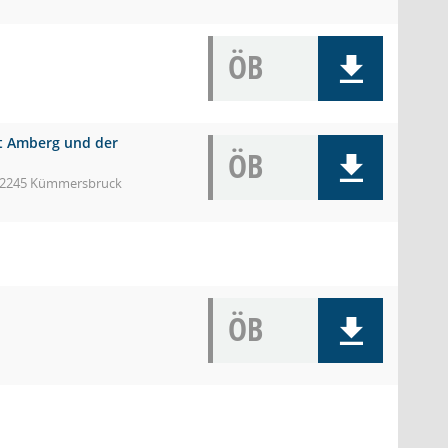
ÖB
dt Amberg und der
ÖB
 92245 Kümmersbruck
ÖB