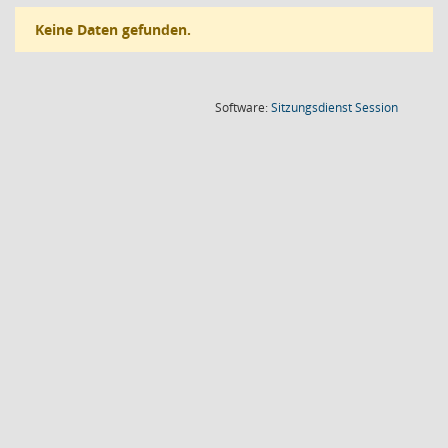
Keine Daten gefunden.
(Wird in
Software:
Sitzungsdienst
Session