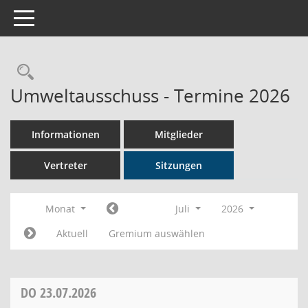
Toggle navigation
Rechercheauswahl
Umweltausschuss - Termine 2026
Informationen
Mitglieder
Vertreter
Sitzungen
Monat
Juli
2026
Aktuell
Gremium auswählen
DO
23.07.2026