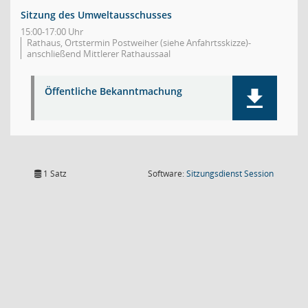
Sitzung des Umweltausschusses
15:00-17:00 Uhr
Rathaus, Ortstermin Postweiher (siehe Anfahrtsskizze)-
anschließend Mittlerer Rathaussaal
Öffentliche Bekanntmachung
(Wird in
1 Satz
Software:
Sitzungsdienst
Session