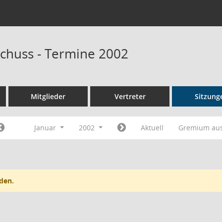
chuss - Termine 2002
Mitglieder
Vertreter
Sitzung
Januar
2002
Aktuell
Gremium au
den.