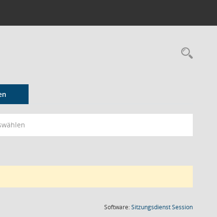
Rec
en
swählen
(Wird in
Software:
Sitzungsdienst
Session