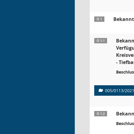
Bekannt
Ö 1
Bekann
Ö 1.1
Verfügu
Kreisve
- Tiefb
Beschlus
005/0113/202
Bekann
Ö 1.2
Beschlus