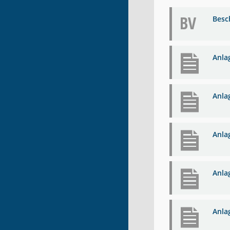
BV
Besc
Anla
Anla
Anla
Anla
Anla