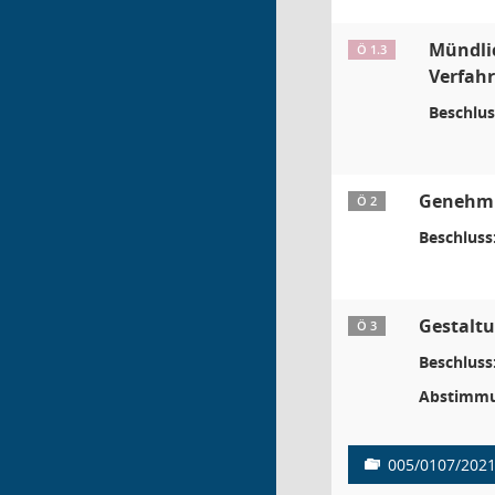
Mündlic
Ö 1.3
Verfah
Beschlus
Genehmig
Ö 2
Beschluss
Gestaltu
Ö 3
Beschluss
Abstimmu
005/0107/202