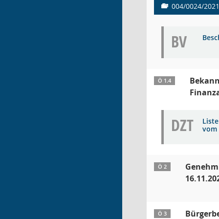
004/0024/202
BV
Besc
Bekannt
Ö 1.4
Finanz
DZT
List
vom 
Genehmi
Ö 2
16.11.20
Bürgerbe
Ö 3