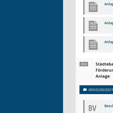
Anla
Anla
Anla
Städteb
Ö 6
Förderu
Anlage:
005/0230/202
BV
Besc