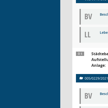
BV
Besc
LL
Lebe
Städteb
Ö 5
Aufstell
Anlage:
005/0229/202
BV
Besc