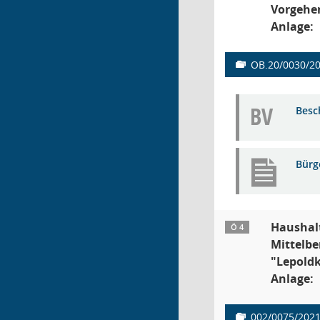
Vorgehen
Anlage:
OB.20/0030/2
BV
Besc
Bürg
Haushalt
Ö 4
Mittelbe
"Lepoldk
Anlage:
002/0075/202