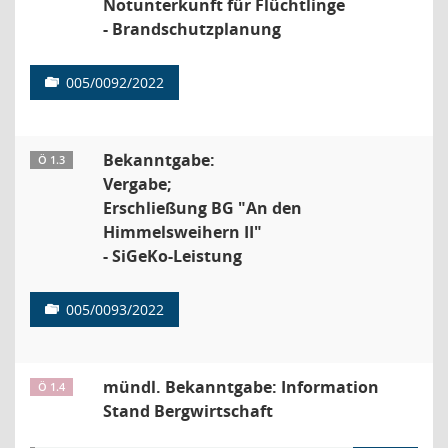
Notunterkunft für Flüchtlinge
- Brandschutzplanung
005/0092/2022
Bekanntgabe:
Ö 1.3
Vergabe;
Erschließung BG "An den
Himmelsweihern II"
- SiGeKo-Leistung
005/0093/2022
mündl. Bekanntgabe: Information
Ö 1.4
Stand Bergwirtschaft