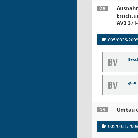
Ausnahm
Ö 8
Errichtu
AVB 371-
005/0026/200
BV
Besc
BV
geän
Umbau de
Ö 9
005/0031/200