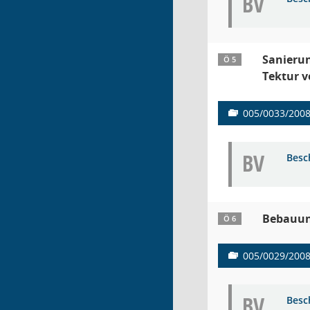
BV
Sanierun
Ö 5
Tektur v
005/0033/200
BV
Besc
Bebauun
Ö 6
005/0029/200
BV
Besc