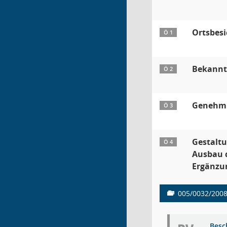
Ortsbesi
Ö 1
Bekannt
Ö 2
Genehmig
Ö 3
Gestaltu
Ö 4
Ausbau d
Ergänzu
005/0032/200
Besc