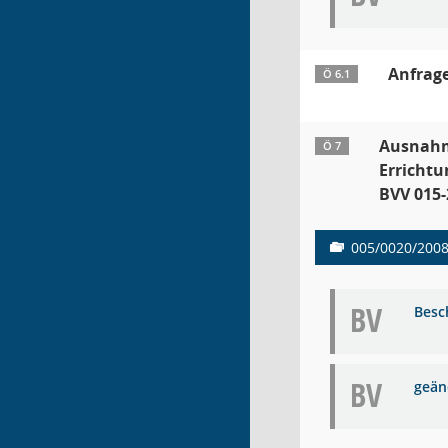
Anfrage
Ö 6.1
Ausnahm
Ö 7
Erricht
BVV 015-
005/0020/200
BV
Besc
BV
geän