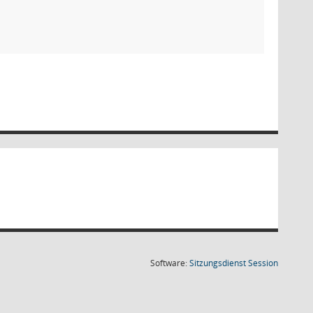
(Wird in
Software:
Sitzungsdienst
Session